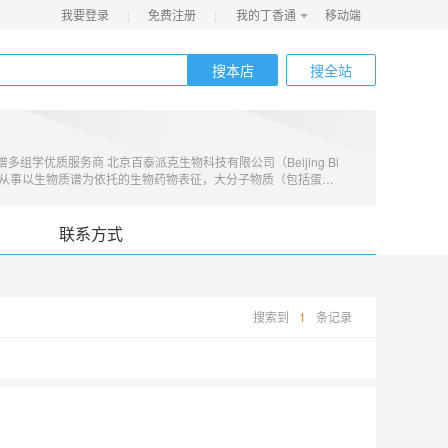
我要登录
|
免费注册
|
我的丁香通
移动端
搜本店
搜全站
自营
组学优质服务商 北京百泰派克生物科技有限公司（Beijing Bi
 Ltd. 简称BTP）从事以生物质谱为依托的生物药物表征，大分子物质（包括蛋白
检测服务。1. 公司采用ISO9001质量控制体系，专业提供以质
家CNAS实验室认可，为客户提供符合全球药政法规的药物质量研究
肽组学、代谢组学、生物药物表征、单细胞分析、单细胞质谱流式、
联系方式
4.7大质量控制检测平台，满足您一站式服务需求；5. 服务300
致力于为您提供优质的生物质谱分析服务!
搜索到
1
条记录