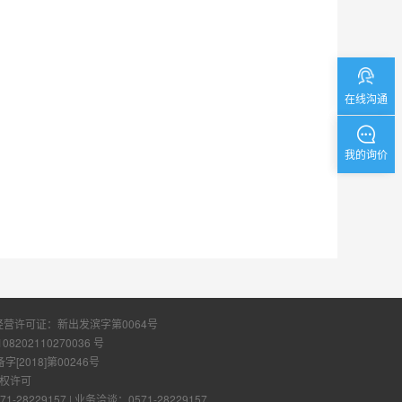
在线沟通
我的询价
经营许可证：
新出发滨字第0064号
108202110270036 号
2018]第00246号
权许可
28229157
|
业务洽谈：0571-28229157