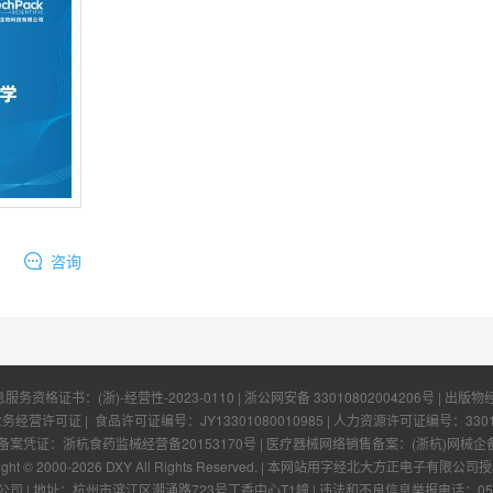
咨询
息服务资格证书：
(浙)-经营性-2023-0110
|
浙公网安备 33010802004206号
| 出版物
业务经营许可证
| 食品许可证编号：
JY13301080010985
| 人力资源许可证编号：
330
凭证：浙杭食药监械经营备20153170号 | 医疗器械网络销售备案：(浙杭)网械企备字[
ight © 2000-
2026
DXY All Rights Reserved.
|
本网站用字经北大方正电子有限公司授
公司
|
地址：杭州市滨江区潮涌路723号丁香中心T1幢
|
违法和不良信息举报电话：0571-