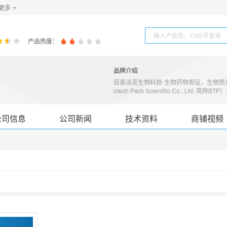
更多
产品热度：
品牌介绍
百泰派克生物科技-生物药物表征，生物质谱多
otech Pack Scientific Co.,
质、多肽、代谢物）质谱分析以及小分子物质
谱为基础的CRO检测分析服务；2.获国
服务； 3.业务范围覆盖蛋白质组学、多
公司信息
公司新闻
技术资料
商铺视频
生信云分析以及多组学生物质谱整合分析等；
0+企业，10000+客户的优质选择；6.