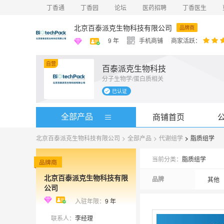
丁香通
丁香园
论坛
医药招聘
丁香医生
北京百泰派克生物科技有限公司
品牌商
9
年
手机商铺
商家活跃：
自营
百泰派克生物科技
分子生物学/蛋白质相关
g Bi
包括蛋白
已认证
提供以质
质量研究
谱流式、
全部产品
商铺首页
务300
北京百泰派克生物科技有限公司
>
全部产品
>
代谢组学
>
脂质组学
当前分类：
脂质组学
北京百泰派克生物科技有限
品牌
其他
公司
入驻年限：
9
年
联系人：
李经理