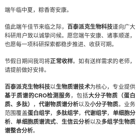
端午临中夏，粽香寄安康。
值此端午佳节来临之际，
谨向广大
百泰派克生物科技
科研用户致以诚挚问候。愿您端午安康、诸事顺遂，
也愿每一项科研探索都稳步推进、收获可期。
节假日期间我司将
。如有送样需求的老师，
正常收样
请提前做好安排。
以
为核心，专业提供
百泰派克生物科技
生物质谱技术
，包括
基于质谱的CRO检测服务
大分子物质（蛋白
，
以及
。业务
质、多肽）
代谢物质谱分析
小分子物质
范围覆盖
，
，
，
蛋白组学
多肽组学
代谢组学
单细胞分
、
、
以及
析
单细胞质谱流式
生信云分析
多组学生物质
。
谱整合分析