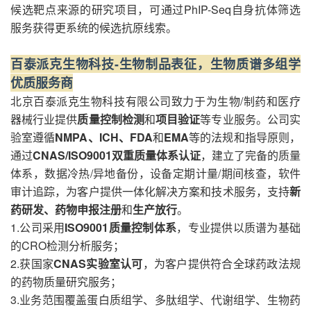
候选靶点来源的研究项目，可通过PhIP-Seq自身抗体筛选
服务获得更系统的候选抗原线索。
百泰派克生物科技-生物制品表征，生物质谱多组学
优质服务商
北京百泰派克生物科技有限公司致力于为生物/制药和医疗
器械行业提供
质量控制检测
和
项目验证
等专业服务。公司实
验室遵循
NMPA、ICH、FDA
和
EMA
等的法规和指导原则，
通过
CNAS/ISO9001双重质量体系认证
，建立了完备的质量
体系，数据冷热/异地备份，设备定期计量/期间核查，软件
审计追踪，为客户提供一体化解决方案和技术服务，支持
新
药研发、药物申报注册
和
生产放行
。
1.公司采用
ISO9001质量控制体系
，专业提供以质谱为基础
的CRO检测分析服务；
2.获国家
CNAS实验室认可
，为客户提供符合全球药政法规
的药物质量研究服务；
3.业务范围覆盖蛋白质组学、多肽组学、代谢组学、生物药